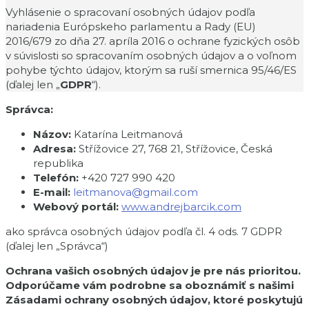
Vyhlásenie o spracovaní osobných údajov podľa
nariadenia Európskeho parlamentu a Rady (EU)
2016/679 zo dňa 27. apríla 2016 o ochrane fyzických osôb
v súvislosti so spracovaním osobných údajov a o voľnom
pohybe týchto údajov, ktorým sa ruší smernica 95/46/ES
(ďalej len „
GDPR
“).
Správca:
Názov:
Katarína Leitmanová
Adresa:
Střížovice 27, 768 21, Střížovice, Česká
republika
Telefón:
+420 727 990 420
E-mail:
leitmanova@gmail.com
Webový portál:
www.andrejbarcik.com
ako správca osobných údajov podľa čl. 4 ods. 7 GDPR
(ďalej len „Správca“)
Ochrana vašich osobných údajov je pre nás prioritou.
Odporúčame vám podrobne sa oboznámiť s našimi
Zásadami ochrany osobných údajov, ktoré poskytujú