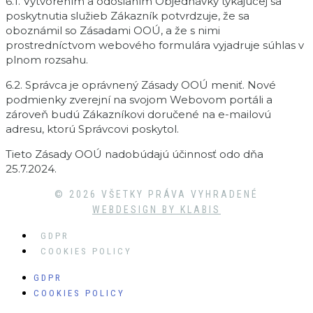
6.1. Vytvorením a odoslaním Objednávky týkajúcej sa
poskytnutia služieb Zákazník potvrdzuje, že sa
oboznámil so Zásadami OOÚ, a že s nimi
prostredníctvom webového formulára vyjadruje súhlas v
plnom rozsahu.
6.2. Správca je oprávnený Zásady OOÚ meniť. Nové
podmienky zverejní na svojom Webovom portáli a
zároveň budú Zákazníkovi doručené na e-mailovú
adresu, ktorú Správcovi poskytol.
Tieto Zásady OOÚ nadobúdajú účinnosť odo dňa
25.7.2024.
© 2026 VŠETKY PRÁVA VYHRADENÉ
WEBDESIGN BY KLABIS
GDPR
COOKIES POLICY
GDPR
COOKIES POLICY