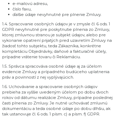
e-mailovú adresu,
číslo faxu,
ďalšie údaje nevyhnutné pre plnenie Zmluvy.
1.4. Spracovanie osobných údajov je v zmysle čl. 6 ods. 1
GDPR nevyhnutné pre poskytnutie plnenia zo Zmluvy,
ktorej zmluvnou stranou je subjekt údajov, alebo pre
vykonanie opatrení prijatých pred uzavretím Zmluvy na
žiadosť tohto subjektu, teda Zákazníka, konkrétne
kompletáciu Objednávky, daňové a fakturačné účely,
prípadne vrátenie tovaru či Reklamáciu.
1.5. Správca spracováva osobné údaje aj za účelom
evidencie Zmluvy a prípadného budúceho uplatnenia
práv a povinností z nej vyplývajúcich.
1.6. Uchovávanie a spracovanie osobných údajov
prebieha za vyššie uvedeným účelom po dobu dvoch
rokov od dátumu realizácie Zmluvy, prípadne poslednej
časti plnenia zo Zmluvy. Je nutné uchovávať zmluvnú
dokumentáciu a teda osobné údaje po dobu dlhšiu, ak
tak ustanovuje čl. 6 ods. 1 písm. c) a písm. f) GDPR.