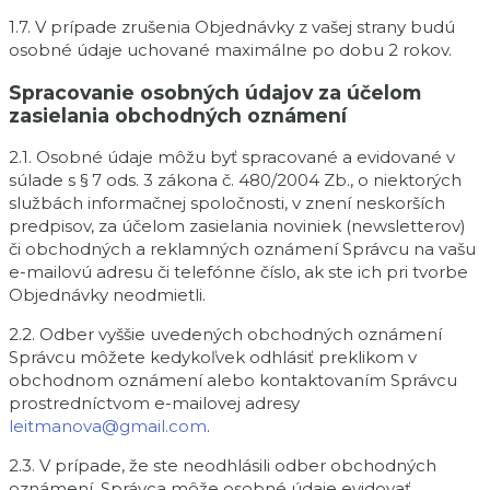
1.7. V prípade zrušenia Objednávky z vašej strany budú
osobné údaje uchované maximálne po dobu 2 rokov.
Spracovanie osobných údajov za účelom
zasielania obchodných oznámení
2.1. Osobné údaje môžu byť spracované a evidované v
súlade s § 7 ods. 3 zákona č. 480/2004 Zb., o niektorých
službách informačnej spoločnosti, v znení neskorších
predpisov, za účelom zasielania noviniek (newsletterov)
či obchodných a reklamných oznámení Správcu na vašu
e-mailovú adresu či telefónne číslo, ak ste ich pri tvorbe
Objednávky neodmietli.
2.2. Odber vyššie uvedených obchodných oznámení
Správcu môžete kedykoľvek odhlásiť preklikom v
obchodnom oznámení alebo kontaktovaním Správcu
prostredníctvom e-mailovej adresy
leitmanova@gmail.com
.
2.3. V prípade, že ste neodhlásili odber obchodných
oznámení, Správca môže osobné údaje evidovať